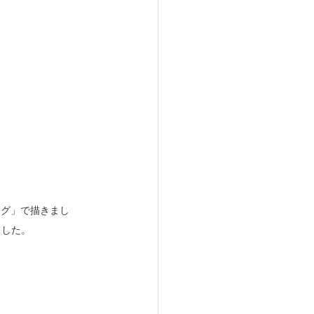
ング」
で描きまし
ました。