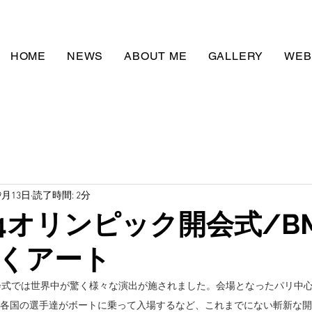
HOME
NEWS
ABOUT ME
GALLERY
WEB
9月13日
読了時間: 2分
24オリンピック開会式/B
くアート
会式
では世界中が驚く様々な演出が施されました。会場となったパリ中
、各国の選手達がボートに乗って入場するなど、これまでにない斬新な