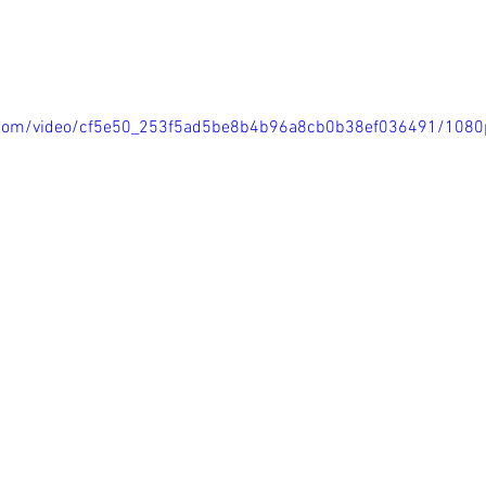
ic.com/video/cf5e50_253f5ad5be8b4b96a8cb0b38ef036491/1080