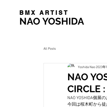
BMX ARTIST
NAO YOSHIDA
All Posts
Yoshida Nao
2023年
NAO YO
CIRCL
NAO YOSHIDA個
今回は桜木町から徒